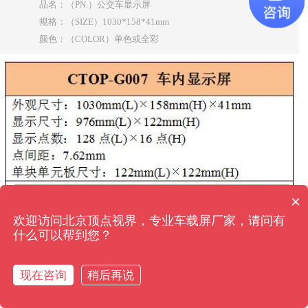
品名：（PN.）公交车显示屏
规格：（SIZE）1030*158*41mm
颜色：（COLOR）单色或全彩
×
欢迎访问北京顶点视界，专业车载屏厂家，请问有
什么可以帮到您？
版权所有：北京顶点视界交通科技有限公司 Copyright © 2022 All Rights Reserved
京
现在咨询
稍后再说
ICP备2022002017号-2
在线咨询
直通经理